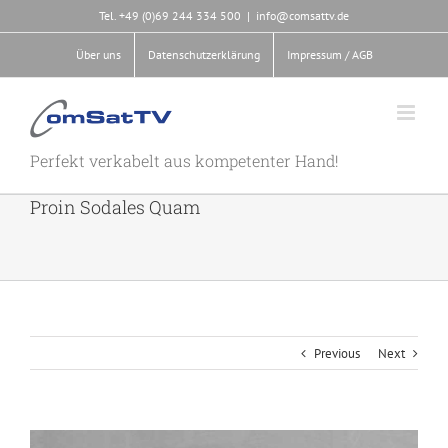
Skip
Tel. +49 (0)69 244 334 500
|
info@comsattv.de
to
content
Über uns
Datenschutzerklärung
Impressum / AGB
Perfekt verkabelt aus kompetenter Hand!
Proin Sodales Quam
Previous
Next
View