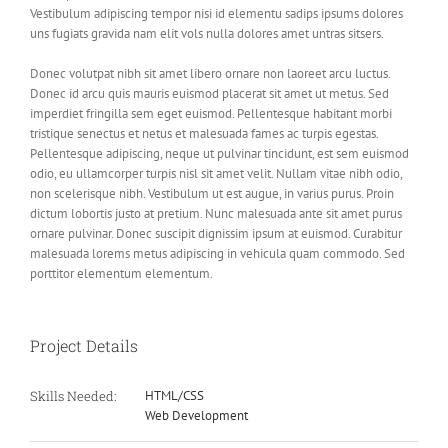
Vestibulum adipiscing tempor nisi id elementu sadips ipsums dolores
uns fugiats gravida nam elit vols nulla dolores amet untras sitsers.
Donec volutpat nibh sit amet libero ornare non laoreet arcu luctus.
Donec id arcu quis mauris euismod placerat sit amet ut metus. Sed
imperdiet fringilla sem eget euismod. Pellentesque habitant morbi
tristique senectus et netus et malesuada fames ac turpis egestas.
Pellentesque adipiscing, neque ut pulvinar tincidunt, est sem euismod
odio, eu ullamcorper turpis nisl sit amet velit. Nullam vitae nibh odio,
non scelerisque nibh. Vestibulum ut est augue, in varius purus. Proin
dictum lobortis justo at pretium. Nunc malesuada ante sit amet purus
ornare pulvinar. Donec suscipit dignissim ipsum at euismod. Curabitur
malesuada lorems metus adipiscing in vehicula quam commodo. Sed
porttitor elementum elementum.
Project Details
Skills Needed:
HTML/CSS
Web Development