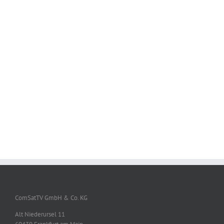
ComSatTV GmbH & Co. KG
Alt Niederursel 11